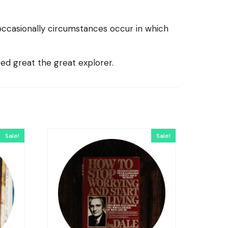
 occasionally circumstances occur in which
ted great the great explorer.
Sale!
Sale!