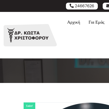
24667626
Αρχική
Για Εμάς
Sale!