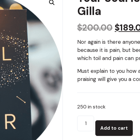
Gilla
$
200.00
$
189.
Nor again is there anyone
because it is pain, but b
which toil and pain can 
Must explain to you how a
praising will give you a 
250 in stock
Add to cart