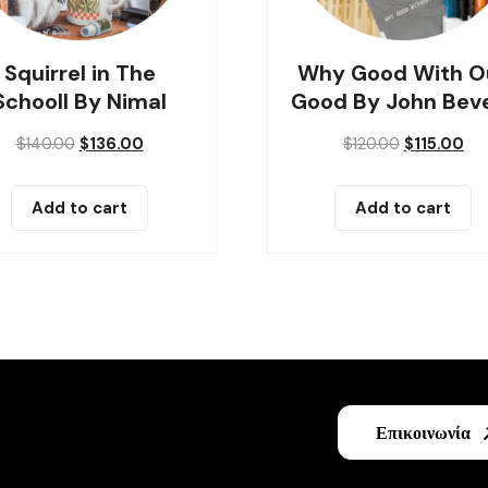
Squirrel in The
Why Good With O
Schooll By Nimal
Good By John Bev
$
140.00
$
136.00
$
120.00
$
115.00
Add to cart
Add to cart
Επικοινωνία