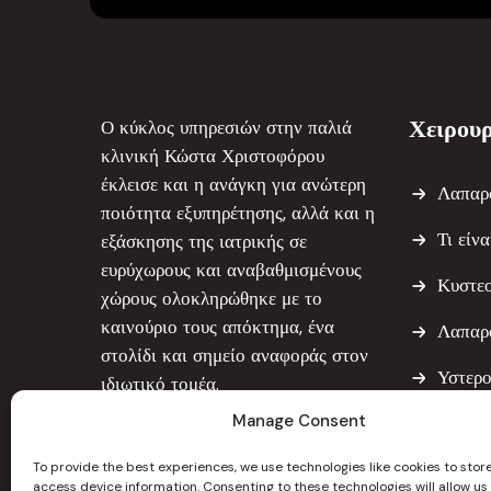
Χειρουρ
Ο κύκλος υπηρεσιών στην παλιά
κλινική Κώστα Χριστοφόρου
έκλεισε και η ανάγκη για ανώτερη
Λαπαρ
ποιότητα εξυπηρέτησης, αλλά και η
Τι είν
εξάσκησης της ιατρικής σε
ευρύχωρους και αναβαθμισμένους
Κυστε
χώρους ολοκληρώθηκε με το
καινούριο τους απόκτημα, ένα
Λαπαρ
στολίδι και σημείο αναφοράς στον
Υστερ
ιδιωτικό τομέα.
Manage Consent
Υστερ
Μυομε
To provide the best experiences, we use technologies like cookies to stor
access device information. Consenting to these technologies will allow us