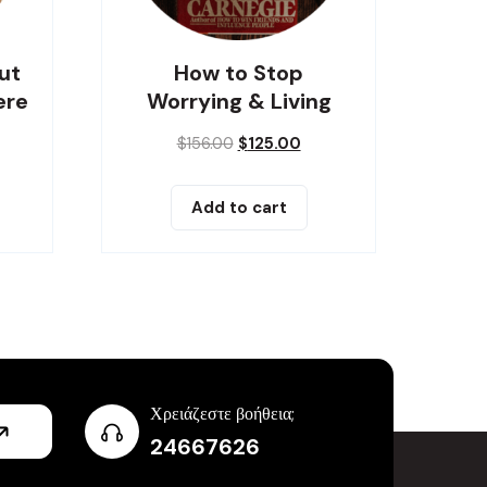
ut
How to Stop
ere
Worrying & Living
$
156.00
$
125.00
Add to cart
Χρειάζεστε βοήθεια;
24667626