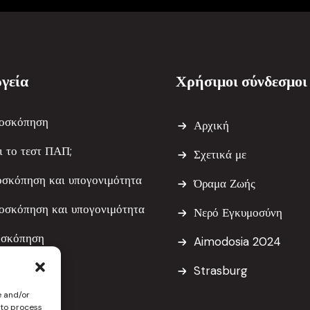
γεία
Χρήσιμοι σύνδεσμοι
οσκόπηση
Αρχική
αι το τεστ ΠΑΠ;
Σχετικά με
οσκόπηση και υπογονιμότητα
Όραμα Ζωής
οσκόπηση και υπογονιμότητα
Νερό Εγκυμοσύνη
οσκόπηση
Aimodosia 2024
εκτομή
Strasburg
κτομή
e and/or
 to process