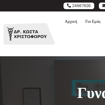
24667626
Αρχική
Για Εμάς
Γυνα