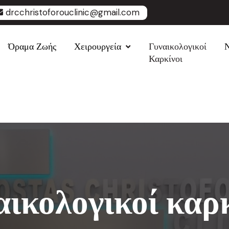
drcchristoforouclinic@gmail.com
Όραμα Ζωής
Χειρουργεία
Γυναικολογικοί
Καρκίνοι
ικολογικοί καρ