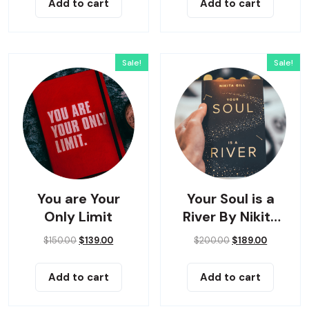
Add to cart
Add to cart
Sale!
Sale!
You are Your
Your Soul is a
Only Limit
River By Nikita
Gilla
$
150.00
$
139.00
$
200.00
$
189.00
Add to cart
Add to cart