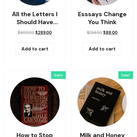
All the Letters I
Esssays Change
Should Have
You Think
Sent
$
400.00
$
289.00
$
256.00
$
88.00
Add to cart
Add to cart
Sale!
Sale!
How to Stop
Milk and Honey