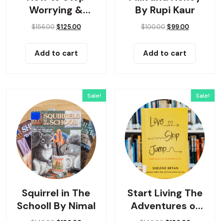
Worrying &
By Rupi Kaur
Living
$
156.00
$
125.00
$
100.00
$
99.00
Add to cart
Add to cart
Sale!
Sale!
Squirrel in The
Start Living The
Schooll By Nimal
Adventures of
Yes