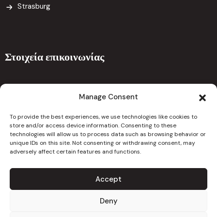
Strasburg
Στοιχεία επικοινωνίας
Ναυπλίου 5 , 7101 Αραδίππου Λάρνακα 7101 Κύπρος
Manage Consent
drcchristoforouclinic@gmail.com
To provide the best experiences, we use technologies like cookies to
info@christoforouclinic.com
store and/or access device information. Consenting to these
technologies will allow us to process data such as browsing behavior or
unique IDs on this site. Not consenting or withdrawing consent, may
24667626
adversely affect certain features and functions.
Accept
Copyright 2023. All Rights Reserved
Deny