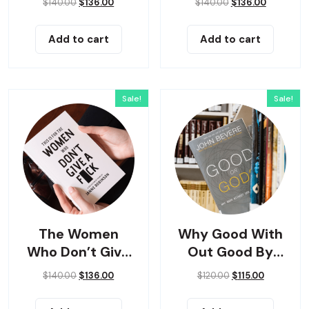
$
140.00
$
136.00
$
140.00
$
136.00
Add to cart
Add to cart
Sale!
Sale!
The Women
Why Good With
Who Don’t Give
Out Good By
Up
John Bevere
$
140.00
$
136.00
$
120.00
$
115.00