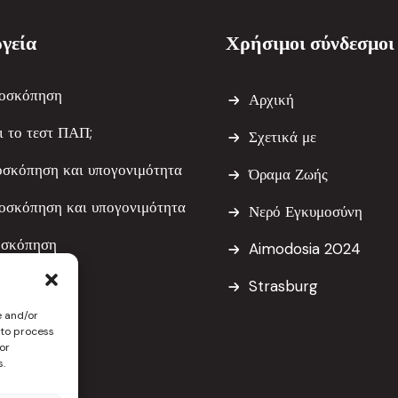
γεία
Χρήσιμοι σύνδεσμοι
οσκόπηση
Αρχική
αι το τεστ ΠΑΠ;
Σχετικά με
οσκόπηση και υπογονιμότητα
Όραμα Ζωής
οσκόπηση και υπογονιμότητα
Νερό Εγκυμοσύνη
οσκόπηση
Aimodosia 2024
εκτομή
Strasburg
e and/or
κτομή
 to process
or
s.