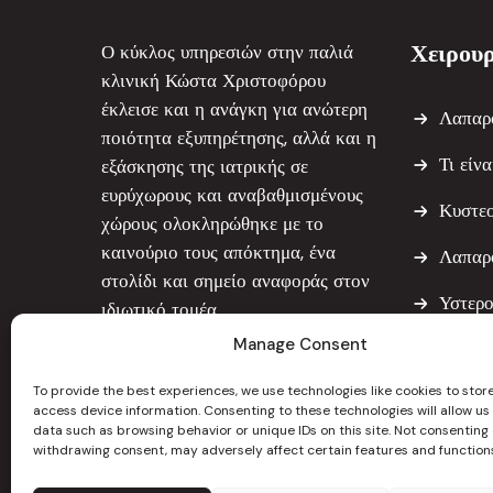
Χειρουρ
Ο κύκλος υπηρεσιών στην παλιά
κλινική Κώστα Χριστοφόρου
έκλεισε και η ανάγκη για ανώτερη
Λαπαρ
ποιότητα εξυπηρέτησης, αλλά και η
Τι είν
εξάσκησης της ιατρικής σε
ευρύχωρους και αναβαθμισμένους
Κυστε
χώρους ολοκληρώθηκε με το
καινούριο τους απόκτημα, ένα
Λαπαρ
στολίδι και σημείο αναφοράς στον
Υστερ
ιδιωτικό τομέα.
Manage Consent
Υστερ
To provide the best experiences, we use technologies like cookies to stor
Μυομε
access device information. Consenting to these technologies will allow us
data such as browsing behavior or unique IDs on this site. Not consenting 
withdrawing consent, may adversely affect certain features and function