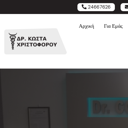
24667626
Αρχική
Για Εμάς