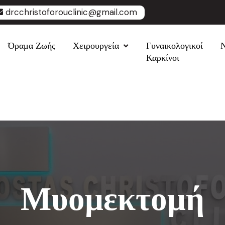
drcchristoforouclinic@gmail.com
Όραμα Ζωής
Χειρουργεία
Γυναικολογικοί
Καρκίνοι
Μυομεκτομή