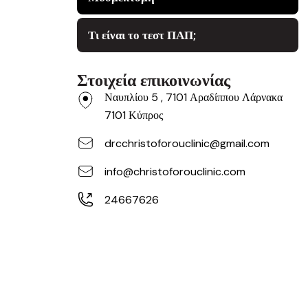
Τι είναι το τεστ ΠΑΠ;
Στοιχεία επικοινωνίας
Ναυπλίου 5 , 7101 Αραδίππου Λάρνακα
7101 Κύπρος
drcchristoforouclinic@gmail.com
info@christoforouclinic.com
24667626