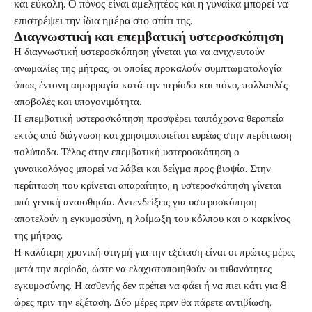
και εύκολη. Ο πόνος είναι αμελητέος και η γυναίκα μπορεί να
επιστρέψει την ίδια ημέρα στο σπίτι της.
Διαγνωστική και επεμβατική υστεροσκόπηση
Η διαγνωστική υστεροσκόπηση γίνεται για να ανιχνευτούν
ανωμαλίες της μήτρας, οι οποίες προκαλούν συμπτωματολογία
όπως έντονη αιμορραγία κατά την περίοδο και πόνο, πολλαπλές
αποβολές και υπογονιμότητα.
Η επεμβατική υστεροσκόπηση προσφέρει ταυτόχρονα θεραπεία
εκτός από διάγνωση και χρησιμοποιείται ευρέως στην περίπτωση
πολύποδα. Τέλος στην επεμβατική υστεροσκόπηση ο
γυναικολόγος μπορεί να λάβει και δείγμα προς βιοψία. Στην
περίπτωση που κρίνεται απαραίτητο, η υστεροσκόπηση γίνεται
υπό γενική αναισθησία. Αντενδείξεις για υστεροσκόπηση
αποτελούν η εγκυμοσύνη, η λοίμωξη του κόλπου και ο καρκίνος
της μήτρας.
Η καλύτερη χρονική στιγμή για την εξέταση είναι οι πρώτες μέρες
μετά την περίοδο, ώστε να ελαχιστοποιηθούν οι πιθανότητες
εγκυμοσύνης. Η ασθενής δεν πρέπει να φάει ή να πιει κάτι για 8
ώρες πριν την εξέταση. Δύο μέρες πριν θα πάρετε αντιβίωση,