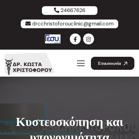
24667626
drcchristoforouclinic@gmail.com
Επικοινωνία
Κυστεοσκόπηση και
υπογονιμότητα