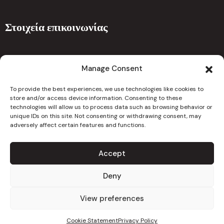
Στοιχεία επικοινωνίας
Ναυπλίου 5 , 7101 Αραδίππου Λάρνακα 7101 Κύπρος
Manage Consent
drcchristoforouclinic@gmail.com
To provide the best experiences, we use technologies like cookies to
info@christoforouclinic.com
store and/or access device information. Consenting to these
technologies will allow us to process data such as browsing behavior or
unique IDs on this site. Not consenting or withdrawing consent, may
24667626
adversely affect certain features and functions.
Accept
Copyright 2023. All Rights Reserved
Deny
Πολιτική Ιστοσελίδας
View preferences
Cookie Statement
Privacy Policy