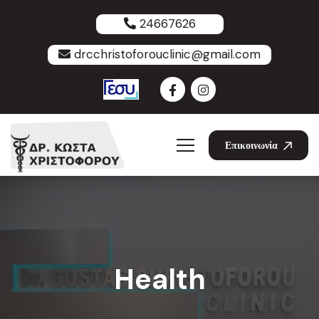
24667626
drcchristoforouclinic@gmail.com
Επικοινωνία
Health