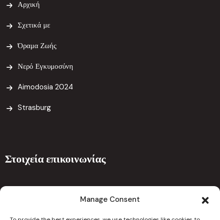
Αρχική
Σχετικά με
Όραμα Ζωής
Νερό Εγκυμοσύνη
Aimodosia 2024
Strasburg
Στοιχεία επικοινωνίας
Ναυπλίου 5 , 7101 Αραδίππου Λάρνακα 7101 Κύπρος
Manage Consent
drcchristoforouclinic@gmail.com
To provide the best experiences, we use technologies like cookies to