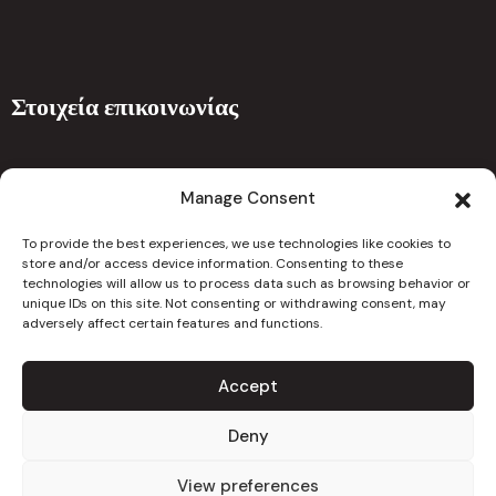
Στοιχεία επικοινωνίας
Ναυπλίου 5 , 7101 Αραδίππου Λάρνακα 7101 Κύπρος
Manage Consent
drcchristoforouclinic@gmail.com
To provide the best experiences, we use technologies like cookies to
info@christoforouclinic.com
store and/or access device information. Consenting to these
technologies will allow us to process data such as browsing behavior or
unique IDs on this site. Not consenting or withdrawing consent, may
24667626
adversely affect certain features and functions.
Accept
Copyright 2023. All Rights Reserved
Deny
Πολιτική Ιστοσελίδας
View preferences