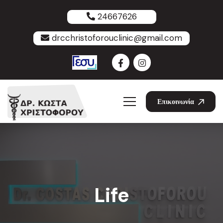
24667626
drcchristoforouclinic@gmail.com
Επικοινωνία
Life