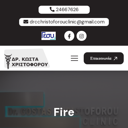
24667626
drcchristoforouclinic@gmail.com
Επικοινωνία
Fire