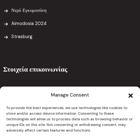
Νερό Εγκυμοσύνη
Aimodosia 2024
Strasburg
Στοιχεία επικοινωνίας
Ναυπλίου 5 , 7101 Αραδίππου Λάρνακα 7101 Κύπρος
Manage Consent
drcchristoforouclinic@gmail.com
To provide the best experiences, we use technologies like cookies to
info@christoforouclinic.com
store and/or access device information. Consenting to these
technologies will allow us to process data such as browsing behavior or
unique IDs on this site. Not consenting or withdrawing consent, may
24667626
adversely affect certain features and functions.