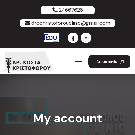
24667626
drcchristoforouclinic@gmail.com
Επικοινωνία
My account