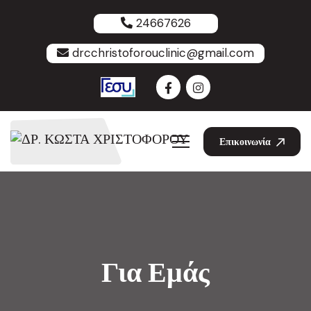
24667626
drcchristoforouclinic@gmail.com
Επικοινωνία
Για Εμάς