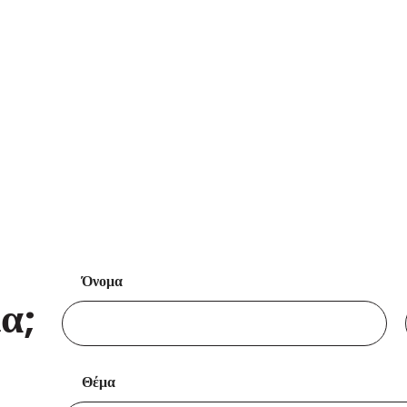
Όνομα
α;
Θέμα