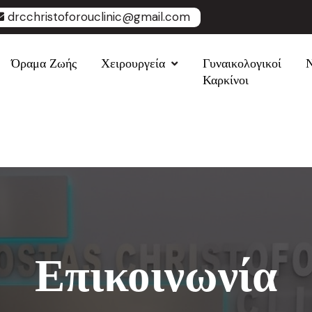
drcchristoforouclinic@gmail.com
Όραμα Ζωής
Χειρουργεία
Γυναικολογικοί
Καρκίνοι
Επικοινωνία