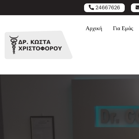
24667626
Αρχική
Για Εμάς