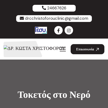
24667626
drcchristoforouclinic@gmail.com
Επικοινωνία
Τοκετός στο Νερό