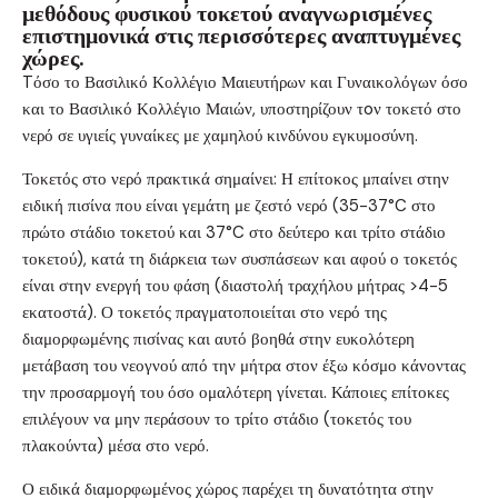
μεθόδους φυσικού τοκετού αναγνωρισμένες
επιστημονικά στις περισσότερες αναπτυγμένες
χώρες.
Tόσο το Βασιλικό Κολλέγιο Μαιευτήρων και Γυναικολόγων όσο
και το Βασιλικό Κολλέγιο Μαιών, υποστηρίζουν τoν τοκετό στο
νερό σε υγιείς γυναίκες με χαμηλού κινδύνου εγκυμοσύνη.
Τοκετός στο νερό πρακτικά σημαίνει: Η επίτοκος μπαίνει στην
ειδική πισίνα που είναι γεμάτη με ζεστό νερό (35-37°C στο
πρώτο στάδιο τοκετού και 37°C στο δεύτερο και τρίτο στάδιο
τοκετού), κατά τη διάρκεια των συσπάσεων και αφού ο τοκετός
είναι στην ενεργή του φάση (διαστολή τραχήλου μήτρας >4-5
εκατοστά). Ο τοκετός πραγματοποιείται στο νερό της
διαμορφωμένης πισίνας και αυτό βοηθά στην ευκολότερη
μετάβαση του νεογνού από την μήτρα στον έξω κόσμο κάνοντας
την προσαρμογή του όσο ομαλότερη γίνεται. Κάποιες επίτοκες
επιλέγουν να μην περάσουν το τρίτο στάδιο (τοκετός του
πλακούντα) μέσα στο νερό.
Ο ειδικά διαμορφωμένος χώρος παρέχει τη δυνατότητα στην