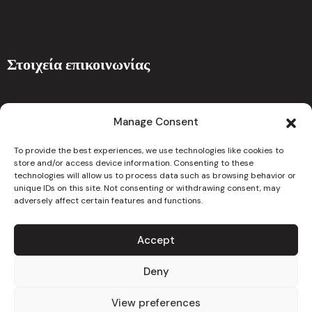
Στοιχεία επικοινωνίας
Ναυπλίου 5 , 7101 Αραδίππου Λάρνακα 7101 Κύπρος
Manage Consent
drcchristoforouclinic@gmail.com
To provide the best experiences, we use technologies like cookies to
info@christoforouclinic.com
store and/or access device information. Consenting to these
technologies will allow us to process data such as browsing behavior or
unique IDs on this site. Not consenting or withdrawing consent, may
24667626
adversely affect certain features and functions.
Accept
Copyright 2023. All Rights Reserved
Deny
Πολιτική Ιστοσελίδας
View preferences