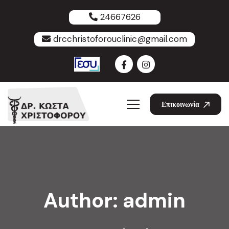
24667626
drcchristoforouclinic@gmail.com
Επικοινωνία
Author:
admin